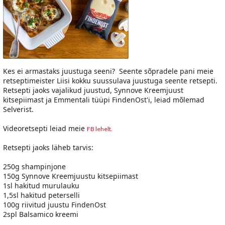
Kes ei armastaks juustuga seeni? Seente sõpradele pani meie
retseptimeister Liisi kokku suussulava juustuga seente retsepti.
Retsepti jaoks vajalikud juustud, Synnove Kreemjuust
kitsepiimast ja Emmentali tüüpi FindenOst'i, leiad mõlemad
Selverist.
Videoretsepti leiad meie
FB lehelt.
Retsepti jaoks läheb tarvis:
250g shampinjone
150g Synnove Kreemjuustu kitsepiimast
1sl hakitud murulauku
1,5sl hakitud peterselli
100g riivitud juustu FindenOst
2spl Balsamico kreemi