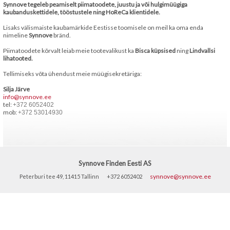
Synnove tegeleb peamiselt piimatoodete, juustu ja või hulgimüügiga
kaubanduskettidele, tööstustele ning HoReCa klientidele.
Lisaks välismaiste kaubamärkide Eestisse toomisele on meil ka oma enda
nimeline
Synnove
bränd.
Piimatoodete kõrvalt leiab meie tootevalikust ka
Bisca
küpsised
ning
Lindvallsi
lihatooted.
Tellimiseks võta ühendust meie müügisekretäriga:
Silja Järve
info@synnove.ee
tel:
+372 6052402
mob:
+372 53014930
Synnove Finden Eesti AS
synnove@synnove.ee
Peterburi tee 49, 11415 Tallinn
+372 6052402