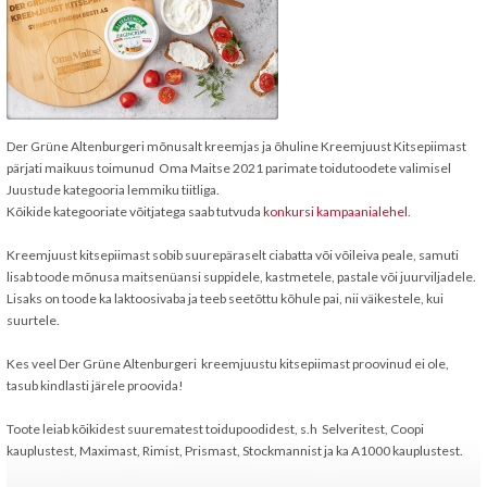
Der Grüne Altenburgeri mõnusalt kreemjas ja õhuline Kreemjuust Kitsepiimast
pärjati maikuus toimunud Oma Maitse 2021 parimate toidutoodete valimisel
Juustude kategooria lemmiku tiitliga.
Kõikide kategooriate võitjatega saab tutvuda
konkursi kampaanialehel
.
Kreemjuust kitsepiimast sobib suurepäraselt ciabatta või võileiva peale, samuti
lisab toode mõnusa maitsenüansi suppidele, kastmetele, pastale või juurviljadele.
Lisaks on toode ka laktoosivaba ja teeb seetõttu kõhule pai, nii väikestele, kui
suurtele.
Kes veel Der Grüne Altenburgeri kreemjuustu kitsepiimast proovinud ei ole,
tasub kindlasti järele proovida!
Toote leiab kõikidest suurematest toidupoodidest, s.h Selveritest, Coopi
kauplustest, Maximast, Rimist, Prismast, Stockmannist ja ka A1000 kauplustest.