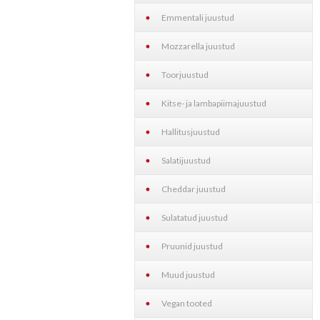
Emmentali juustud
Mozzarella juustud
Toorjuustud
Kitse- ja lambapiimajuustud
Hallitusjuustud
Salatijuustud
Cheddar juustud
Sulatatud juustud
Pruunid juustud
Muud juustud
Vegan tooted