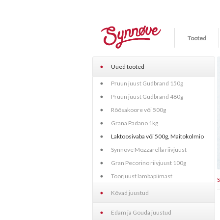
Tooted
Uued tooted
Pruun juust Gudbrand 150g
Pruun juust Gudbrand 480g
Rõõsakoore või 500g
Grana Padano 1kg
Laktoosivaba või 500g, Maitokolmio
Synnove Mozzarella riivjuust
Gran Pecorino riivjuust 100g
Toorjuust lambapiimast
Kõvad juustud
Edam ja Gouda juustud