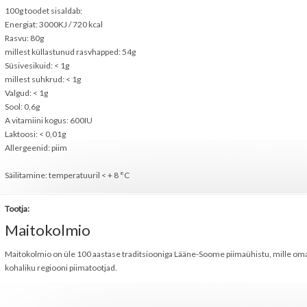
100g toodet sisaldab:
Energiat: 3000KJ / 720 kcal
Rasvu: 80g
millest küllastunud rasvhapped: 54g
Süsivesikuid: < 1g
millest suhkrud: < 1g
Valgud: < 1g
Sool: 0,6g
A vitamiini kogus: 600IU
Laktoosi: < 0,01g
Allergeenid: piim
Säilitamine: temperatuuril < + 8 °C
Tootja:
Maitokolmio
Maitokolmio on üle 100 aastase traditsiooniga Lääne-Soome piimaühistu, mille om
kohaliku regiooni piimatootjad.