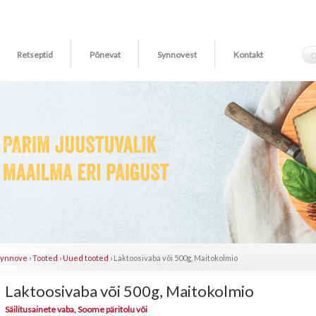
Retseptid
Põnevat
Synnovest
Kontakt
Synnove
›
Tooted
›
Uued tooted
›
Laktoosivaba või 500g, Maitokolmio
Laktoosivaba või 500g, Maitokolmio
Säilitusainete vaba, Soome päritolu või