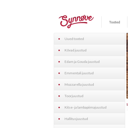
Tooted
Uued tooted
Kõvad juustud
Edam ja Gouda juustud
Emmentali juustud
Mozzarella juustud
Toorjuustud
Kitse- ja lambapiimajuustud
Hallitusjuustud