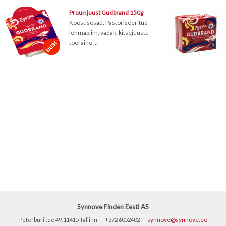
Pruun juust Gudbrand 150g
Koostisosad: Pastöriseeritud
lehmapiim, vadak, kitsejuustu
tooraine ...
Synnove Finden Eesti AS
synnove@synnove.ee
Peterburi tee 49, 11415 Tallinn
+372 6052402