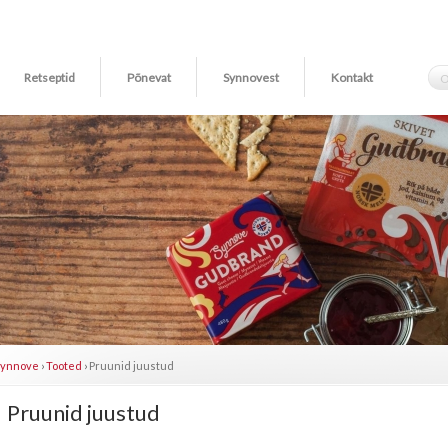
Retseptid
Põnevat
Synnovest
Kontakt
Synnove
›
Tooted
›
Pruunid juustud
Pruunid juustud