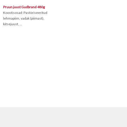
Pruun juust Gudbrand 480g
Koostisosad: Pastöriseeritud
lehmapiim, vadak (piimast),
kitsejuust, ...