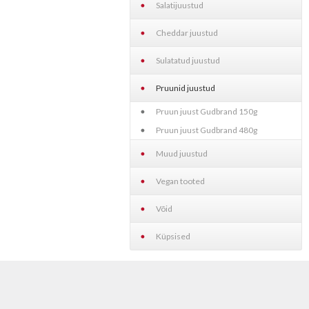
Salatijuustud
Cheddar juustud
Sulatatud juustud
Pruunid juustud
Pruun juust Gudbrand 150g
Pruun juust Gudbrand 480g
Muud juustud
Vegan tooted
Võid
Küpsised