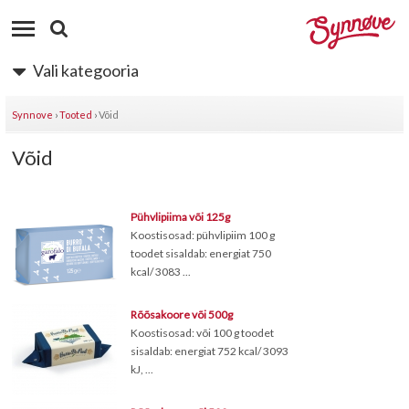
Vali kategooria
Synnove
›
Tooted
›
Võid
Võid
Pühvlipiima või 125g
Koostisosad: pühvlipiim 100 g
toodet sisaldab: energiat 750
kcal/ 3083 ...
Rõõsakoore või 500g
Koostisosad: või 100 g toodet
sisaldab: energiat 752 kcal/ 3093
kJ, ...