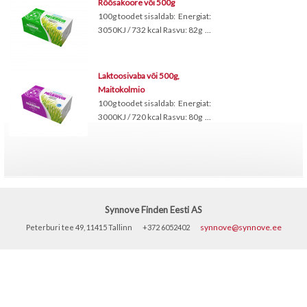
Rõõsakoore või 500g
100g toodet sisaldab: Energiat:
3050KJ / 732 kcal Rasvu: 82g ...
Laktoosivaba või 500g,
Maitokolmio
100g toodet sisaldab: Energiat:
3000KJ / 720 kcal Rasvu: 80g ...
Synnove Finden Eesti AS
synnove@synnove.ee
Peterburi tee 49, 11415 Tallinn
+372 6052402