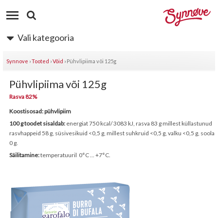
Vali kategooria
Synnove
›
Tooted
›
Võid
›
Pühvlipiima või 125g
Pühvlipiima või 125g
Rasva 82%
Koostisosad: pühvlipiim
100 g toodet sisaldab:
energiat 750 kcal/ 3083 kJ, rasva 83 g millest küllastunud
rasvhappeid 58 g, süsivesikuid <0,5 g, millest suhkruid <0,5 g, valku <0,5 g, soola
0 g.
Säilitamine:
temperatuuril 0°C ... +7°C.