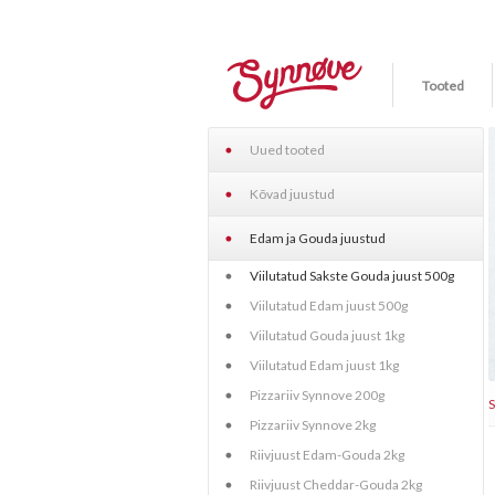
Tooted
Uued tooted
Kõvad juustud
Edam ja Gouda juustud
Viilutatud Sakste Gouda juust 500g
Viilutatud Edam juust 500g
Viilutatud Gouda juust 1kg
Viilutatud Edam juust 1kg
Pizzariiv Synnove 200g
Pizzariiv Synnove 2kg
Riivjuust Edam-Gouda 2kg
Riivjuust Cheddar-Gouda 2kg