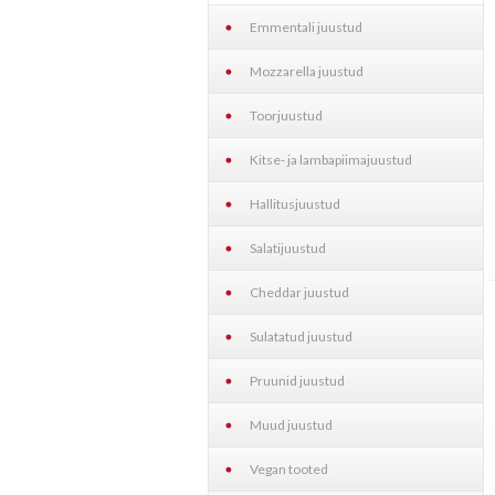
Emmentali juustud
Mozzarella juustud
Toorjuustud
Kitse- ja lambapiimajuustud
Hallitusjuustud
Salatijuustud
Cheddar juustud
Sulatatud juustud
Pruunid juustud
Muud juustud
Vegan tooted