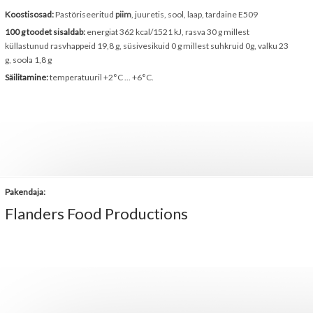
Koostisosad:
Pastöriseeritud
piim
, juuretis, sool, laap, tardaine E509
100 g toodet sisaldab:
energiat 362 kcal/1521 kJ, rasva 30 g millest
küllastunud rasvhappeid 19,8 g, süsivesikuid 0 g millest suhkruid 0g, valku 23
g, soola 1,8 g
Säilitamine:
temperatuuril +2°C ... +6°C.
Pakendaja:
Flanders Food Productions