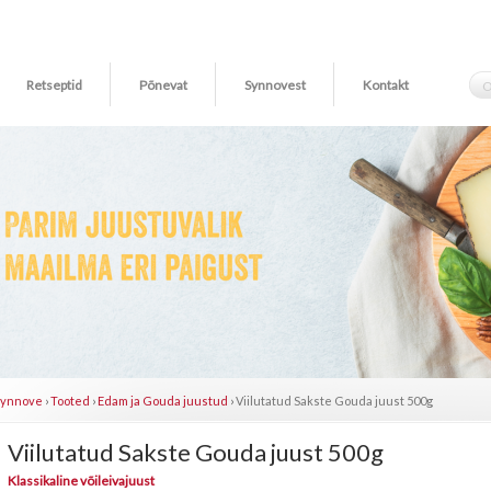
Retseptid
Põnevat
Synnovest
Kontakt
Synnove
›
Tooted
›
Edam ja Gouda juustud
›
Viilutatud Sakste Gouda juust 500g
Viilutatud Sakste Gouda juust 500g
Klassikaline võileivajuust