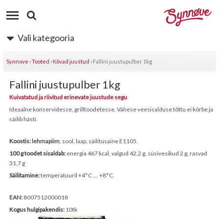
Vali kategooria
Synnove
›
Tooted
›
Kõvad juustud
›
Fallini juustupulber 1kg
Fallini juustupulber 1kg
Kuivatatud ja riivitud erinevate juustude segu
Ideaalne konservidesse, grilltoodetesse. Vähese veesisalduse tõttu ei kõrbe ja
säilib hästi.
Koostis:
lehmapiim
, sool, laap, säilitusaine E1105.
100 g toodet sisaldab:
energia 467 kcal, valgud 42,2 g, süsivesikud 2 g, rasvad
31,7 g
Säilitamine:
temperatuuril +4°C ... +8°C.
EAN
:
8007512000018
Kogus hulgipakendis:
10tk