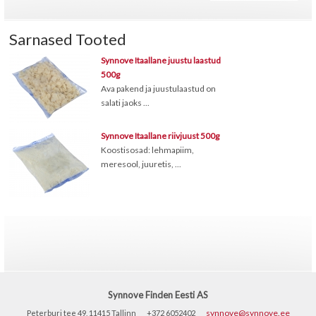
Sarnased Tooted
Synnove Itaallane juustu laastud
500g
Ava pakend ja juustulaastud on
salati jaoks ...
Synnove Itaallane riivjuust 500g
Koostisosad: lehmapiim,
meresool, juuretis, ...
Synnove Finden Eesti AS
synnove@synnove.ee
Peterburi tee 49, 11415 Tallinn
+372 6052402