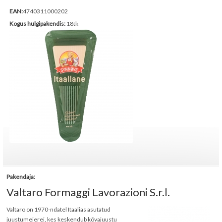
EAN:
4740311000202
Kogus hulgipakendis:
18tk
Pakendaja:
Valtaro Formaggi Lavorazioni S.r.l.
Valtaro on 1970-ndatel Itaalias asutatud
juustumeierei, kes keskendub kõvajuustu