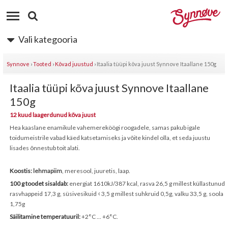
Vali kategooria
Synnove
›
Tooted
›
Kõvad juustud
›
Itaalia tüüpi kõva juust Synnove Itaallane 150g
Itaalia tüüpi kõva juust Synnove Itaallane
150g
12 kuud laagerdunud kõva juust
Hea kaaslane enamikule vahemereköögi roogadele, samas pakub igale
toidumeistrile vabad käed katsetamiseks ja võite kindel olla, et seda juustu
lisades õnnestub toit alati.
Koostis:
lehmapiim
, meresool, juuretis, laap.
100 g toodet sisaldab:
energiat 1610kJ/387 kcal, rasva 26,5 g millest küllastunud
rasvhappeid 17,3 g, süsivesikuid
‹
3,5 g millest suhkruid 0,5g, valku 33,5 g, soola
1,75g
Säilitamine temperatuuril:
+2°C ... +6°C.