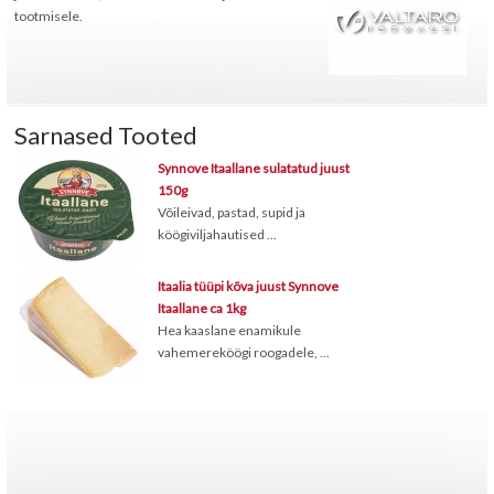
tootmisele.
Sarnased Tooted
Synnove Itaallane sulatatud juust
150g
Võileivad, pastad, supid ja
köögiviljahautised ...
Itaalia tüüpi kõva juust Synnove
Itaallane ca 1kg
Hea kaaslane enamikule
vahemereköögi roogadele, ...