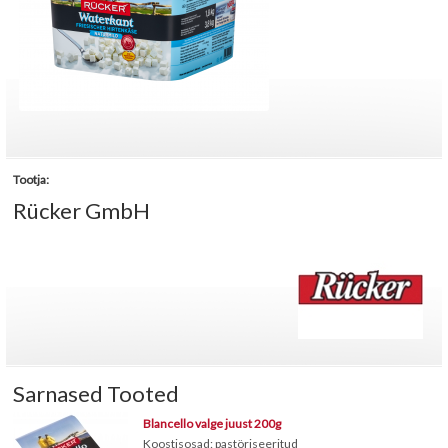
Tootja:
Rücker GmbH
Sarnased Tooted
Blancello valge juust 200g
Koostisosad: pastöriseeritud