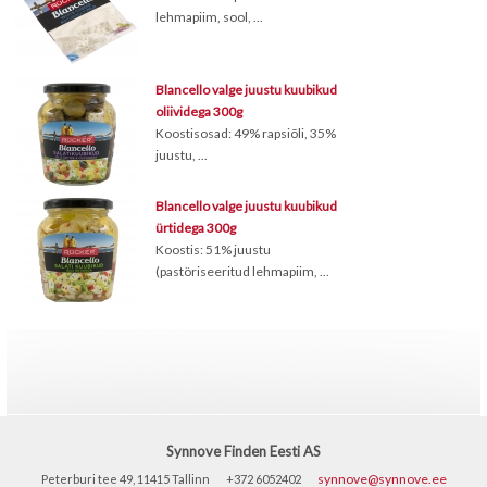
lehmapiim, sool, ...
Blancello valge juustu kuubikud
oliividega 300g
Koostisosad: 49% rapsiõli, 35%
juustu, ...
Blancello valge juustu kuubikud
ürtidega 300g
Koostis: 51% juustu
(pastöriseeritud lehmapiim, ...
Synnove Finden Eesti AS
synnove@synnove.ee
Peterburi tee 49, 11415 Tallinn
+372 6052402