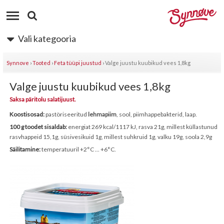
Vali kategooria
Synnove
›
Tooted
›
Feta tüüpi juustud
›
Valge juustu kuubikud vees 1,8kg
Valge juustu kuubikud vees 1,8kg
Saksa päritolu salatijuust.
Koostisosad:
pastöriseeritud
lehmapiim
, sool, piimhappebakterid, laap.
100 g toodet sisaldab:
energiat 269 kcal/1117 kJ, rasva 21g, millest küllastunud
rasvhappeid 15,1g, süsivesikuid 1g, millest suhkruid 1g, valku 19g, soola 2,9g
Säilitamine:
temperatuuril +2°C ... +6°C.