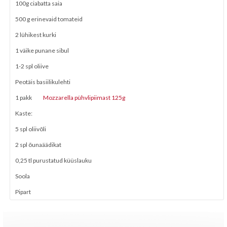
100g ciabatta saia
500 g erinevaid tomateid
2 lühikest kurki
1 väike punane sibul
1-2 spl oliive
Peotäis basiilikulehti
1 pakk
Mozzarella pühvlipiimast 125g
Kaste:
5 spl oliivõli
2 spl õunaäädikat
0,25 tl purustatud küüslauku
Soola
Pipart