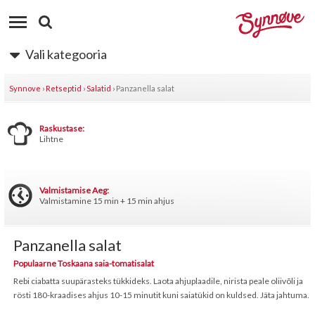
Vali kategooria
Synnove
›
Retseptid
›
Salatid
›
Panzanella salat
Raskustase:
Lihtne
Valmistamise Aeg:
Valmistamine 15 min + 15 min ahjus
Panzanella salat
Populaarne Toskaana saia-tomatisalat
Rebi ciabatta suupärasteks tükkideks. Laota ahjuplaadile, nirista peale oliivõli ja
rösti 180-kraadises ahjus 10-15 minutit kuni saiatükid on kuldsed. Jäta jahtuma.