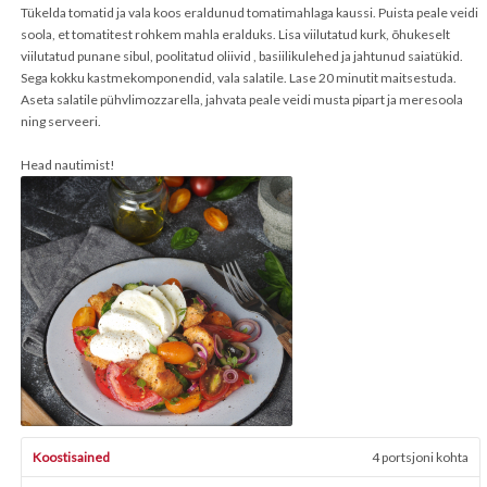
Tükelda tomatid ja vala koos eraldunud tomatimahlaga kaussi. Puista peale veidi
soola, et tomatitest rohkem mahla eralduks. Lisa viilutatud kurk, õhukeselt
viilutatud punane sibul, poolitatud oliivid , basiilikulehed ja jahtunud saiatükid.
Sega kokku kastmekomponendid, vala salatile. Lase 20 minutit maitsestuda.
Aseta salatile pühvlimozzarella, jahvata peale veidi musta pipart ja meresoola
ning serveeri.
Head nautimist!
Koostisained
4 portsjoni kohta