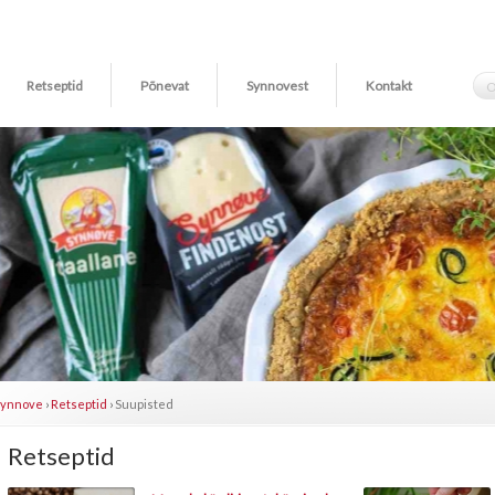
Retseptid
Põnevat
Synnovest
Kontakt
Synnove
›
Retseptid
›
Suupisted
Retseptid