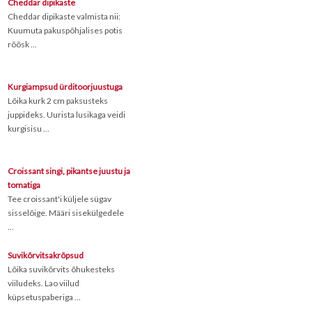
Cheddar dipikaste
Cheddar dipikaste valmista nii:
Kuumuta pakuspõhjalises potis
rõõsk ...
Kurgiampsud ürditoorjuustuga
Lõika kurk 2 cm paksusteks
juppideks. Uurista lusikaga veidi
kurgisisu ...
Croissant singi, pikantse juustu ja
tomatiga
Tee croissant'i küljele sügav
sisselõige. Määri sisekülgedele
...
Suvikõrvitsakrõpsud
Lõika suvikõrvits õhukesteks
viiludeks. Lao viilud
küpsetuspaberiga ...