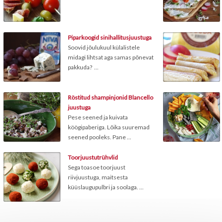
Piparkoogid sinihallitusjuustuga
Soovid jõulukuul külalistele
midagi lihtsat aga samas põnevat
pakkuda? ...
Röstitud shampinjonid Blancello
juustuga
Pese seened ja kuivata
köögipaberiga. Lõika suuremad
seened pooleks. Pane ...
Toorjuustutrühvlid
Sega toasoe toorjuust
riivjuustuga, maitsesta
küüslaugupulbri ja soolaga. ...