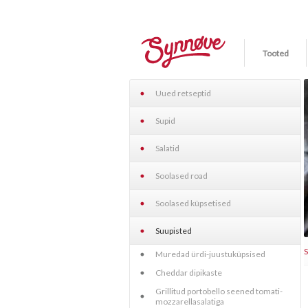
Tooted
Uued retseptid
Supid
Salatid
Soolased road
Soolased küpsetised
Suupisted
Muredad ürdi-juustuküpsised
Cheddar dipikaste
Grillitud portobello seened tomati-
mozzarellasalatiga