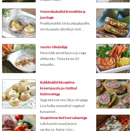
Hommikukuklid krevettide ja
juustuga
Poolita kuklid, tõsta ahjuplaadile,
nirista peale oliivõli ja rösti ...
Juustu-sibuladipp
Pane kõik ained kaussi ja sega
ühtlaseks. Tõsta kaste 20
minutiks ...
Rukkikuklid kitsepiima
kreemjuustu ja röstitud
köömnetega
Sega käesoe vesi õli ja siirupiga.
Lisa hulka omavahel segatud
kuivained ...
Suupistevardad toorsalaamiga
Lüki koostisosad järjest
vardasse. Autor: Liisi ...