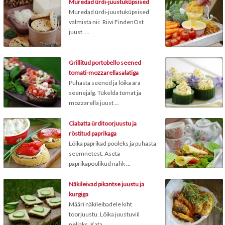
Muredad ürdi-juustuküpsised
Muredad ürdi-juustuküpsised
valmista nii: Riivi FindenOst
juust. ...
Grillitud portobello seened
tomati-mozzarellasalatiga
Puhasta seened ja lõika ära
seenejalg. Tükelda tomat ja
mozzarella juust ...
Ciabatta ürditoorjuustu ja
röstitud paprikaga
Lõika paprikad pooleks ja puhasta
seemnetest. Aseta
paprikapoolikud nahk ...
Näkileivad pikantse juustu ja
kurgiga
Määri näkileibadele kiht
toorjuustu. Lõika juustuviil
neljaks. Kata ...