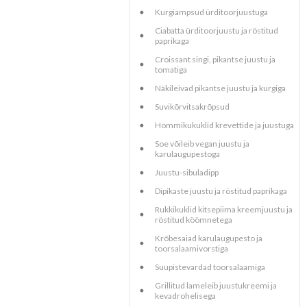
Kurgiampsud ürditoorjuustuga
Ciabatta ürditoorjuustu ja röstitud
paprikaga
Croissant singi, pikantse juustu ja
tomatiga
Näkileivad pikantse juustu ja kurgiga
Suvikõrvitsakrõpsud
Hommikukuklid krevettide ja juustuga
Soe võileib vegan juustu ja
karulaugupestoga
Juustu-sibuladipp
Dipikaste juustu ja röstitud paprikaga
Rukkikuklid kitsepiima kreemjuustu ja
röstitud köömnetega
Krõbesaiad karulaugupesto ja
toorsalaamivorstiga
Suupistevardad toorsalaamiga
Grillitud lameleib juustukreemi ja
kevadrohelisega