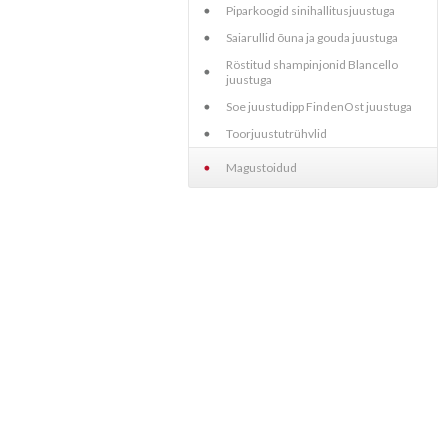
Piparkoogid sinihallitusjuustuga
Saiarullid õuna ja gouda juustuga
Röstitud shampinjonid Blancello
juustuga
Soe juustudipp FindenOst juustuga
Toorjuustutrühvlid
Magustoidud