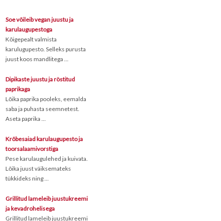
Soe võileib vegan juustu ja
karulaugupestoga
Kõigepealt valmista
karulugupesto. Selleks purusta
juust koos mandlitega ...
Dipikaste juustu ja röstitud
paprikaga
Lõika paprika pooleks, eemalda
saba ja puhasta seemnetest.
Aseta paprika ...
Krõbesaiad karulaugupesto ja
toorsalaamivorstiga
Pese karulaugulehed ja kuivata.
Lõika juust väiksemateks
tükkideks ning ...
Grillitud lameleib juustukreemi
ja kevadrohelisega
Grillitud lameleib juustukreemi