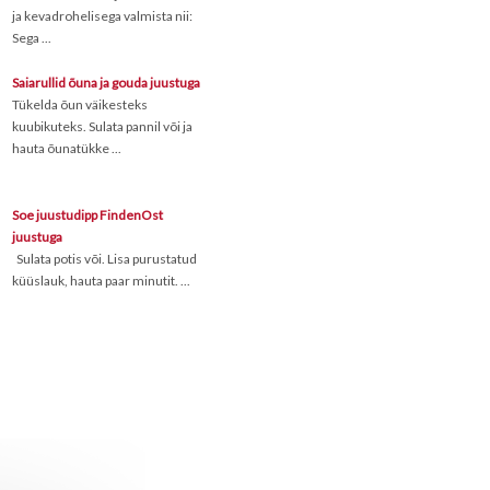
ja kevadrohelisega valmista nii:
Sega ...
Saiarullid õuna ja gouda juustuga
Tükelda õun väikesteks
kuubikuteks. Sulata pannil või ja
hauta õunatükke ...
Soe juustudipp FindenOst
juustuga
Sulata potis või. Lisa purustatud
küüslauk, hauta paar minutit. ...