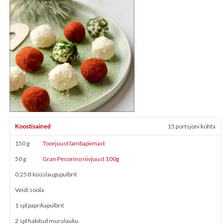
Koostisained
15 portsjoni kohta
150 g
Toorjuust lambapiimast
50 g
Gran Pecorino riivjuust 100g
0,25 tl küüslaugupulbrit
Veidi soola
1 spl paprikapulbrit
2 spl hakitud murulauku