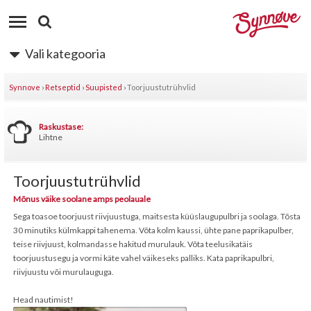
Vali kategooria
Synnove
›
Retseptid
›
Suupisted
›
Toorjuustutrühvlid
Raskustase:
Lihtne
Toorjuustutrühvlid
Mõnus väike soolane amps peolauale
Sega toasoe toorjuust riivjuustuga, maitsesta küüslaugupulbri ja soolaga. Tõsta
30 minutiks külmkappi tahenema. Võta kolm kaussi, ühte pane paprikapulber,
teise riivjuust, kolmandasse hakitud murulauk. Võta teelusikatäis
toorjuustusegu ja vormi käte vahel väikeseks palliks. Kata paprikapulbri,
riivjuustu või murulauguga.
Head nautimist!