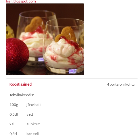
liisil.blogspot.com
Koostisained
4 portsjoni kohta
Jõhvikakeedis:
100g
jõhvikaid
0,5dl
vett
2sl
suhkrut
0,5tl
kaneeli