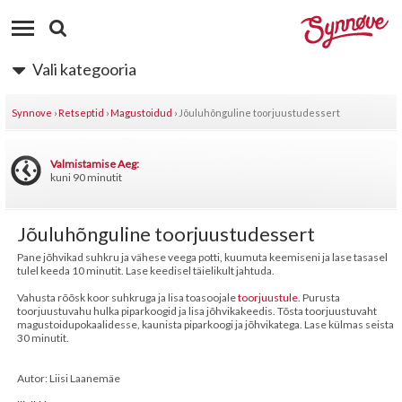
Vali kategooria
Synnove
›
Retseptid
›
Magustoidud
›
Jõuluhõnguline toorjuustudessert
Valmistamise Aeg:
kuni 90 minutit
Jõuluhõnguline toorjuustudessert
Pane jõhvikad suhkru ja vähese veega potti, kuumuta keemiseni ja lase tasasel
tulel keeda 10 minutit. Lase keedisel täielikult jahtuda.
Vahusta rõõsk koor suhkruga ja lisa toasoojale
toorjuustule
. Purusta
toorjuustuvahu hulka piparkoogid ja lisa jõhvikakeedis. Tõsta toorjuustuvaht
magustoidupokaalidesse, kaunista piparkoogi ja jõhvikatega. Lase külmas seista
30 minutit.
Autor: Liisi Laanemäe