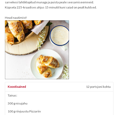
sarvekesi lahtiklopitud munaga ja puista peale seesamiseemneid.
Küpseta 225-kraadises ahjus 15 minutit kuni saiad on pealt kuldsed.
Head nautimist!
Koostisained
12 portsjoni kohta
Tainas:
300 g nisujahu
100 g riivjuustu Pizzariiv