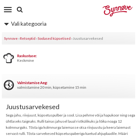
Vali kategooria
Synnove
›
Retseptid
›
Soolased küpsetised
›
Juustusarvekesed
Raskustase:
Keskmine
Valmistamise Aeg:
valmistamine 20 min, küpsetamine 15 min
Juustusarvekesed
Sega jahu, riivjuust, küpsetuspulber ja sool. Lisa pehme või ja hapukoor ning sega
ühtlaseks taignaks. Rulli tainas jahusel laual ristkülikuks ja lõika noaga 12
kolmnurgaks. Tõsta iga kolmnurga laiemasse otsa riivjuustu ja keera laiemast
servast rulli. Tõsta sarvekesed küpsetuspaberiga kaetud ahjuplaadile. Määri