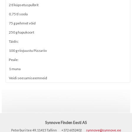
2 tl küpsetuspulbrit
0,75 tl soola
75 g pehmet võid
250 g hapukoort
Täidis:
100 g riivjuustu Pizzariiv
Peale:
1 muna
Veidi seesamiseemneid
Synnove Finden Eesti AS
synnove@synnove.ee
Peterburi tee 49, 11415 Tallinn
+372 6052402