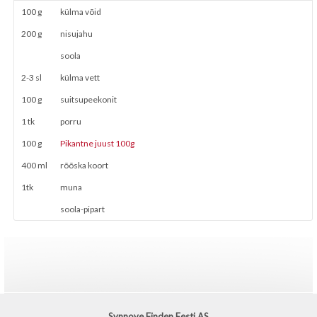
100 g
külma võid
200 g
nisujahu
soola
2-3 sl
külma vett
100 g
suitsupeekonit
1 tk
porru
100 g
Pikantne juust 100g
400 ml
rõõska koort
1tk
muna
soola-pipart
Synnove Finden Eesti AS