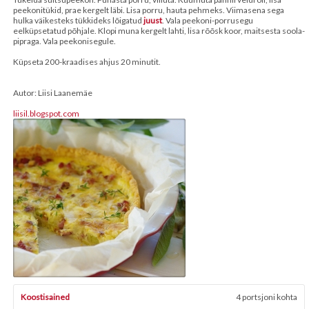
peekonitükid, prae kergelt läbi. Lisa porru, hauta pehmeks. Viimasena sega
hulka väikesteks tükkideks lõigatud
juust
. Vala peekoni-porrusegu
eelküpsetatud põhjale. Klopi muna kergelt lahti, lisa rõõsk koor, maitsesta soola-
pipraga. Vala peekonisegule.
Küpseta 200-kraadises ahjus 20 minutit.
Autor: Liisi Laanemäe
liisil.blogspot.com
Koostisained
4 portsjoni kohta