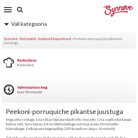
Vali kategooria
Synnove
›
Retseptid
›
Soolased küpsetised
›
Peekoni-porruquiche pikantse
juustuga
Raskustase:
Keeruline
Valmistamise Aeg:
kuni 90 minutit
Peekoni-porruquiche pikantse juustuga
Sega jahu soolaga. Lisa või ja näpi purutaoliseks massiks. Lisa supilusika kaupa
külma vett. Suru tainas 24 cm läbimõõduga vormi ja aseta 30 minutiks
külmakappi. Eelküpseta taignapõhja 200-kraadises ahjus 10 minutit.
Tükelda suitsupeekon. Puhasta porru, viiluta. Kuumuta pannil veidi õli, lisa