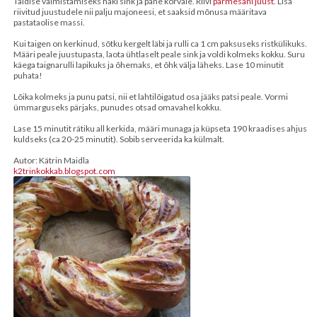
Täidise valmistamiseks haki sink ja pane kõrvale. Riivi
parmesani juust
. Lisa
riivitud juustudele nii palju majoneesi, et saaksid mõnusa määritava
pastataolise massi.
Kui taigen on kerkinud, sõtku kergelt läbi ja rulli ca 1 cm paksuseks ristkülikuks.
Määri peale juustupasta, laota ühtlaselt peale sink ja voldi kolmeks kokku. Suru
käega taignarulli lapikuks ja õhemaks, et õhk välja läheks. Lase 10 minutit
puhata!
Lõika kolmeks ja punu patsi, nii et lahtilõigatud osa jääks patsi peale. Vormi
ümmarguseks pärjaks, punudes otsad omavahel kokku.
Lase 15 minutit rätiku all kerkida, määri munaga ja küpseta 190 kraadises ahjus
kuldseks (ca 20-25 minutit). Sobib serveerida ka külmalt.
Autor: Kätrin Maidla
k2trinkokkab.blogspot.com