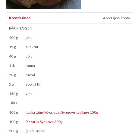
Koostisained
4 portsjoni kohta
PÄRMITAIGEN
400 g
jahu
15 g
suhkrut
40 g
võid
1 tk
muna
20 g
pärmi
5 g
soola (1tl)
150 g
vett
TÄIDIS
100 g
Itaalia tüüpi kõva juust Synnove Itaallane 150g
100 g
Pizzariiv Synnove 200g
200 g
(suitsu)sinki