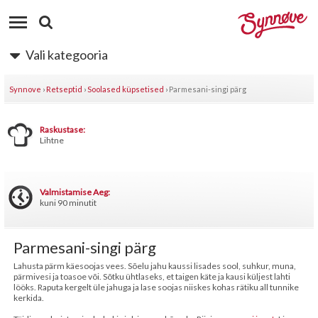
Vali kategooria
Synnove
›
Retseptid
›
Soolased küpsetised
›
Parmesani-singi pärg
Raskustase:
Lihtne
Valmistamise Aeg:
kuni 90 minutit
Parmesani-singi pärg
Lahusta pärm käesoojas vees. Sõelu jahu kaussi lisades sool, suhkur, muna,
pärmivesi ja toasoe või. Sõtku ühtlaseks, et taigen käte ja kausi küljest lahti
lööks. Raputa kergelt üle jahuga ja lase soojas niiskes kohas rätiku all tunnike
kerkida.