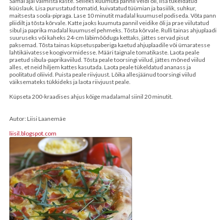
Samal ajal valmista kaste. Selleks kuumuta pannil veidi õli, lisa tükeldatud
küüslauk. Lisa purustatud tomatid, kuivatatud tüümian ja basiilik, suhkur,
maitsesta soola-pipraga. Lase 10 minutit madalal kuumusel podiseda. Võta pann
pliidilt ja tõsta kõrvale. Katte jaoks kuumuta pannil veidike õli ja prae viilutatud
sibul ja paprika madalal kuumusel pehmeks. Tõsta kõrvale. Rulli tainas ahjuplaadi
suuruseks või kaheks 24-cm läbimõõduga kettaks, jättes servad pisut
paksemad. Tõsta tainas küpsetuspaberiga kaetud ahjuplaadile või ümaratesse
lahtikäivatesse koogivormidesse. Määri taignale tomatikaste. Laota peale
praetud sibula-paprikaviilud. Tõsta peale toorsingi viilud, jättes mõned viilud
alles, et neid hiljem kattes kasutada. Laota peale tükeldatud ananass ja
poolitatud oliivid. Puista peale riivjuust. Lõika allesjäänud toorsingi viilud
väiksemateks tükkideks ja laota riivjuust peale.
Küpseta 200-kraadises ahjus kõige madalamal siinil 20 minutit.
Autor: Liisi Laanemäe
liisil.blogspot.com