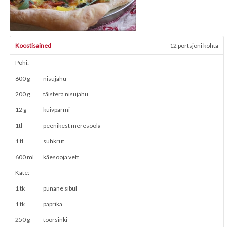
Koostisained
12 portsjoni kohta
Põhi:
600 g
nisujahu
200 g
täistera nisujahu
12 g
kuivpärmi
1tl
peenikest meresoola
1 tl
suhkrut
600 ml
käesooja vett
Kate:
1 tk
punane sibul
1 tk
paprika
250 g
toorsinki