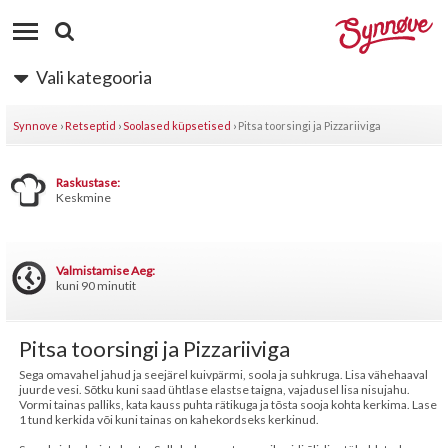
Vali kategooria
Synnove
›
Retseptid
›
Soolased küpsetised
›
Pitsa toorsingi ja Pizzariiviga
Raskustase:
Keskmine
Valmistamise Aeg:
kuni 90 minutit
Pitsa toorsingi ja Pizzariiviga
Sega omavahel jahud ja seejärel kuivpärmi, soola ja suhkruga. Lisa vähehaaval
juurde vesi. Sõtku kuni saad ühtlase elastse taigna, vajadusel lisa nisujahu.
Vormi tainas palliks, kata kauss puhta rätikuga ja tõsta sooja kohta kerkima. Lase
1 tund kerkida või kuni tainas on kahekordseks kerkinud.