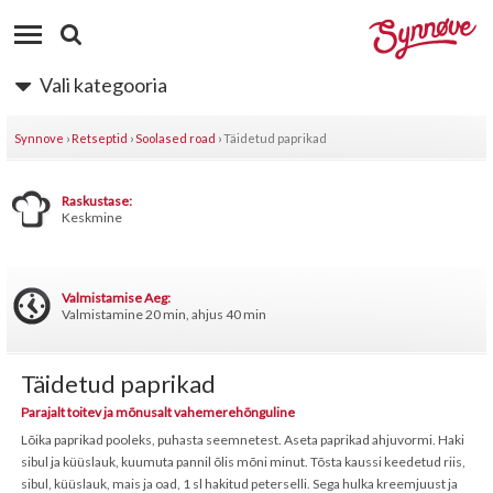
Vali kategooria
Synnove
›
Retseptid
›
Soolased road
›
Täidetud paprikad
Raskustase:
Keskmine
Valmistamise Aeg:
Valmistamine 20 min, ahjus 40 min
Täidetud paprikad
Parajalt toitev ja mõnusalt vahemerehõnguline
Lõika paprikad pooleks, puhasta seemnetest. Aseta paprikad ahjuvormi. Haki
sibul ja küüslauk, kuumuta pannil õlis mõni minut. Tõsta kaussi keedetud riis,
sibul, küüslauk, mais ja oad, 1 sl hakitud peterselli. Sega hulka kreemjuust ja