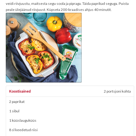
veidi riivjuustu, maitsesta segu soola ja pipraga. Täida paprikad seguga. Puista
peale ülejäänud riivjuust. Küpseta 200-kraadises ahjus 40 minutit.
Koostisained
2 portsjoni kohta
2 paprikat
1 sibul
1 küüslauguküüs
8 sl keedetud riisi