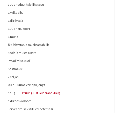
500 g kodust hakklihasegu
1 väike sibul
1 dl riivsaia
100 g hapukoort
1 muna
½ tl jahvatatud muskaatpähklit
Soola ja musta pipart
Praadimiseks õli
Kastmeks:
2 spl jahu
0,5 dl kuuma veisepuljongit
150 g
Pruun juust Gudbrand 480g
1 dl rõõska koort
Serveerimiseks tilli või peterselli