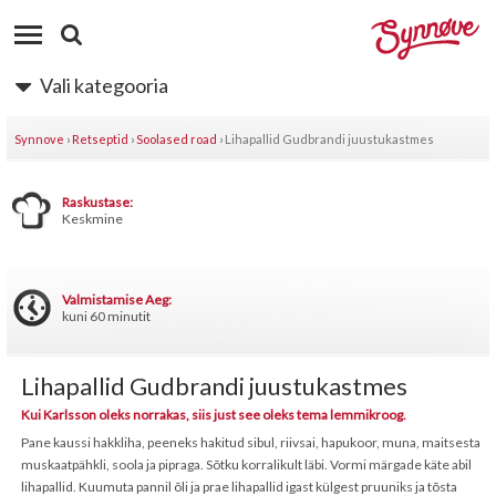
Vali kategooria
Synnove
›
Retseptid
›
Soolased road
›
Lihapallid Gudbrandi juustukastmes
Raskustase:
Keskmine
Valmistamise Aeg:
kuni 60 minutit
Lihapallid Gudbrandi juustukastmes
Kui Karlsson oleks norrakas, siis just see oleks tema lemmikroog.
Pane kaussi hakkliha, peeneks hakitud sibul, riivsai, hapukoor, muna, maitsesta
muskaatpähkli, soola ja pipraga. Sõtku korralikult läbi. Vormi märgade käte abil
lihapallid. Kuumuta pannil õli ja prae lihapallid igast külgest pruuniks ja tõsta