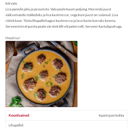
kõrvale.
Lisa pannile jahu ja pruunista. Vala peale kuum puljong. Murenda juust
väiksemateks tükkideks ja lisa kastmesse, sega kuni juust on sulanud. Lisa
rõõsk koor. Tõsta lihapallid tagasi kastmesse ja lase kaste korraks keema.
Serveerimisel puista peale värsket tilli või peterselli. Serveeri kartulipudruga.
Head isu!
Koostisained
4 portsjoni kohta
Lihapallid: