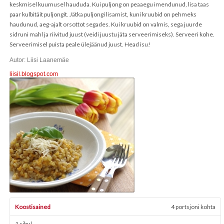
keskmisel kuumusel haududa. Kui puljong on peaaegu imendunud, lisa taas
paar kulbitäit puljongit. Jätka puljongi lisamist, kuni kruubid on pehmeks
haudunud, aeg-ajalt orsottot segades. Kui kruubid on valmis, sega juurde
sidruni mahl ja riivitud juust (veidi juustu jäta serveerimiseks). Serveeri kohe.
Serveerimisel puista peale ülejäänud juust. Head isu!
Autor: Liisi Laanemäe
liisil.blogspot.com
Koostisained
4 portsjoni kohta
1 sibul