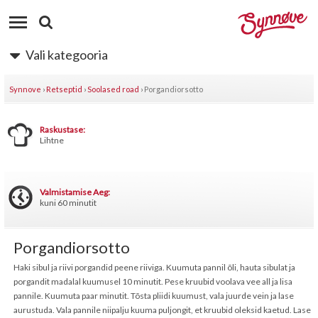
Vali kategooria
Synnove
›
Retseptid
›
Soolased road
›
Porgandiorsotto
Raskustase:
Lihtne
Valmistamise Aeg:
kuni 60 minutit
Porgandiorsotto
Haki sibul ja riivi porgandid peene riiviga. Kuumuta pannil õli, hauta sibulat ja
porgandit madalal kuumusel 10 minutit. Pese kruubid voolava vee all ja lisa
pannile. Kuumuta paar minutit. Tõsta pliidi kuumust, vala juurde vein ja lase
aurustuda. Vala pannile niipalju kuuma puljongit, et kruubid oleksid kaetud. Lase