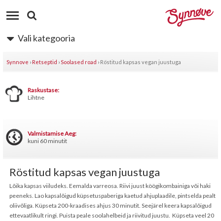
Vali kategooria
Synnove
›
Retseptid
›
Soolased road
›
Röstitud kapsas vegan juustuga
Raskustase:
Lihtne
Valmistamise Aeg:
kuni 60 minutit
Röstitud kapsas vegan juustuga
Lõika kapsas viiludeks. Eemalda varreosa. Riivi juust köögikombainiga või haki
peeneks. Lao kapsalõigud küpsetuspaberiga kaetud ahjuplaadile, pintselda pealt
oliivõliga. Küpseta 200-kraadises ahjus 30 minutit. Seejärel keera kapsalõigud
ettevaatlikult ringi. Puista peale soolahelbeid ja riivitud juustu. Küpseta veel 20