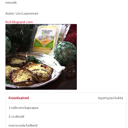
minutit.
Autor: Liisi Laanemäe
liisil.blogspot.com
Koostisained
4 portsjoni kohta
1 väiksem kapsapea
2 sl oliivõli
meresoola helbeid